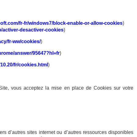
oft.com/fr-fr/windows7/block-enable-or-allow-cookies
)
kb/activer-desactiver-cookies
)
acy/fr-ww/cookies/
)
chrome/answer/95647?hl=fr
)
10.20/fr/cookies.html
)
 Site, vous acceptez la mise en place de Cookies sur votre
vers d’autres sites internet ou d’autres ressources disponibles