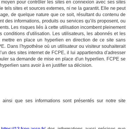
 moyen pour contrôler les sites en connexion avec ses sites
e tels sites et sources externes, ni ne la garantit. Elle ne peut
age, de quelque nature que ce soit, résultant du contenu de
t des informations, produits ou services qu’ils proposent, ou
ents. Les risques liés à cette utilisation incombent pleinement
s conditions d'utilisation. Les utilisateurs, les abonnés et les
t mettre en place un hyperlien en direction de ce site sans
E. Dans l'hypothèse où un utilisateur ou visiteur souhaiterait
’un des sites internet de FCPE, il lui appartiendra d'adresser
ormuler sa demande de mise en place d'un hyperlien. FCPE se
hyperlien sans avoir à en justifier sa décision.
n ainsi que ses informations sont présentés sur notre site
e
https://13.fcpe.asso.fr/
des informations aussi précises que