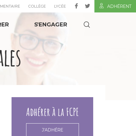
ADHÉRENT
ÉMENTAIRE
COLLÈGE
LYCÉE
RER
S'ENGAGER
ales
Adhérer à la FCPE
J'ADHÉRE