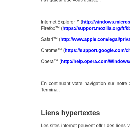
Internet Explorer™ (
http://windows.micros
Firefox™ (
https://support.mozilla.org/fr/
Safari™ (
http://www.apple.com/legal/priv
Chrome™ (
https://support.google.com/
Opera™ (
http://help.opera.com/Windows/
En continuant votre navigation sur notre
Terminal.
Liens hypertextes
Les sites internet peuvent offrir des liens 